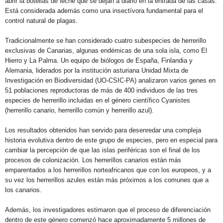
abrir la botellas de leche que se dejan a diario en la entrada de las casas.
Está considerada además como una insectívora fundamental para el
control natural de plagas.
Tradicionalmente se han considerado cuatro subespecies de herrerillo
exclusivas de Canarias, algunas endémicas de una sola isla, como El
Hierro y La Palma. Un equipo de biólogos de España, Finlandia y
Alemania, liderados por la institución asturiana Unidad Mixta de
Investigación en Biodiversidad (UO-CSIC-PA) analizaron varios genes en
51 poblaciones reproductoras de más de 400 individuos de las tres
especies de herrerillo incluidas en el género científico Cyanistes
(herrerillo canario, herrerillo común y herrerillo azul).
Los resultados obtenidos han servido para desenredar una compleja
historia evolutiva dentro de este grupo de especies, pero en especial para
cambiar la percepción de que las islas periféricas son el final de los
procesos de colonización. Los herrerillos canarios están más
emparentados a los herrerillos norteafricanos que con los europeos, y a
su vez los herrerillos azules están más próximos a los comunes que a
los canarios.
Además, los investigadores estimaron que el proceso de diferenciación
dentro de este género comenzó hace aproximadamente 5 millones de