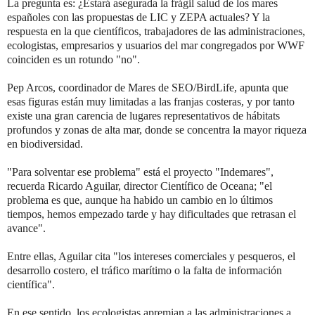
La pregunta es: ¿Estará asegurada la frágil salud de los mares
españoles con las propuestas de LIC y ZEPA actuales? Y la
respuesta en la que científicos, trabajadores de las administraciones,
ecologistas, empresarios y usuarios del mar congregados por WWF
coinciden es un rotundo "no".
Pep Arcos, coordinador de Mares de SEO/BirdLife, apunta que
esas figuras están muy limitadas a las franjas costeras, y por tanto
existe una gran carencia de lugares representativos de hábitats
profundos y zonas de alta mar, donde se concentra la mayor riqueza
en biodiversidad.
"Para solventar ese problema" está el proyecto "Indemares",
recuerda Ricardo Aguilar, director Científico de Oceana; "el
problema es que, aunque ha habido un cambio en lo últimos
tiempos, hemos empezado tarde y hay dificultades que retrasan el
avance".
Entre ellas, Aguilar cita "los intereses comerciales y pesqueros, el
desarrollo costero, el tráfico marítimo o la falta de información
científica".
En ese sentido, los ecologistas apremian a las administraciones a