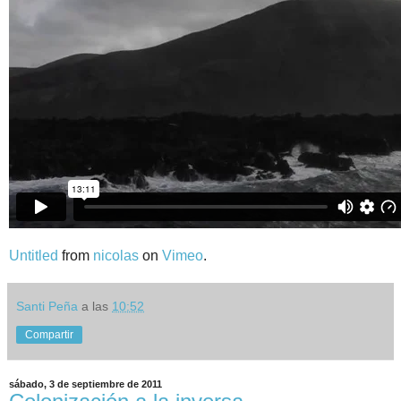
Untitled
from
nicolas
on
Vimeo
.
Santi Peña
a las
10:52
Compartir
sábado, 3 de septiembre de 2011