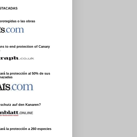
ESTACADAS
protegidas o las obras
ans to end protection of Canary
s
jará la protección al 50% de sus
nazadas
nschutz auf den Kanaren?
ará la protección a 260 especies