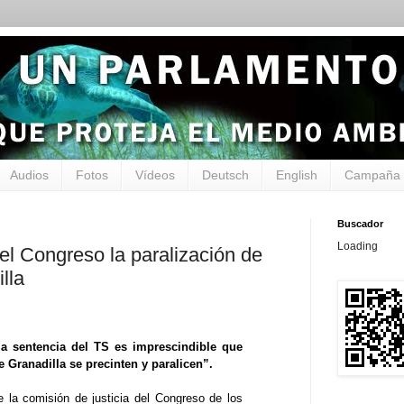
Audios
Fotos
Vídeos
Deutsch
English
Campaña 
Buscador
Loading
el Congreso la paralización de
lla
la sentencia del TS es imprescindible que
e Granadilla se precinten y paralicen”.
 la comisión de justicia del Congreso de los