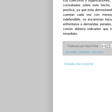
Los colectivos y organizaciones, 
consultadas sobre este hecho,
positiva, ya que esta demostrand
cuentan cada vez con menos
indefendible, se encaminan hacia
enfrentarse a demandas penales, 
común debería indicarles que l
inmediato.
Publicado por
Santi Peña
granadilla
,
sebadales
,
tribunales
Entrada más reciente