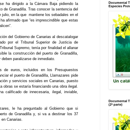
Documental T
se ha dirigido a la Cámara Baja pidiendo la
Especies Prot
to de Granadilla. Tras conocer la sentencia del
 julio, en la que mantiene los sebadales en el
 ha afirmado que “es imprescindible que estas
licen”.
ción del Gobierno de Canarias al descatalogar
do por el Tribunal Superior de Justicia de
Tribunal Supremo, tenía por finalidad el allanar
sible la construcción del puerto de Granadilla,
y deben paralizarse de inmediato.
s de euros, incluidos en los Presupuestos
nciar el puerto de Granadilla, Llamazares pide
ción y servicios sociales en Canarias, puesto
a obras se estaría financiando una obra ilegal.
a calificado de innecesaria, ilegal, inviable,
Documental T
(2ª parte)
zares, le ha preguntado al Gobierno que si
uerto de Granadilla y, si va a destinar los 37
s en Canarias.