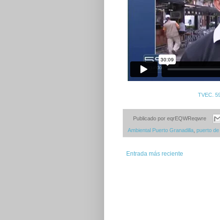
TVEC. 59
Publicado por
eqrEQWReqwre
Ambiental Puerto Granadilla
,
puerto de 
Entrada más reciente