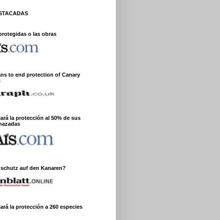
ESTACADAS
protegidas o las obras
ans to end protection of Canary
s
jará la protección al 50% de sus
nazadas
nschutz auf den Kanaren?
ará la protección a 260 especies