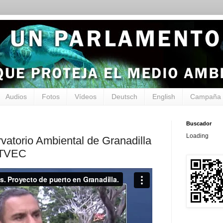
Audios
Fotos
Vídeos
Deutsch
English
Campaña 
Buscador
Loading
rvatorio Ambiental de Granadilla
 TVEC