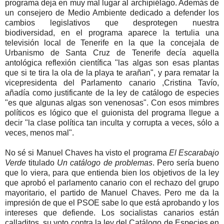
programa deja en muy mal lugar al archipiélago. Además de
un consejero de Medio Ambiente dedicado a defender los
cambios legislativos que desprotegen nuestra
biodiversidad, en el programa aparece la tertulia una
televisión local de Tenerife en la que la concejala de
Urbanismo de Santa Cruz de Tenerife decía aquella
antológica reflexión científica "las algas son esas plantas
que si te tira la ola de la playa te arañan", y para rematar la
vicepresidenta del Parlamento canario ,Cristina Tavío,
añadía como justificante de la ley de catálogo de especies
"es que algunas algas son venenosas". Con esos mimbres
políticos es lógico que el guionista del programa llegue a
decir "la clase política tan inculta y corrupta a veces, sólo a
veces, menos mal".
No sé si Manuel Chaves ha visto el programa
El Escarabajo
Verde
titulado
Un catálogo de problemas
. Pero sería bueno
que lo viera, para que entienda bien los objetivos de la ley
que aprobó el parlamento canario con el rechazo del grupo
mayoritario, el partido de Manuel Chaves. Pero me da la
impresión de que el PSOE sabe lo que está aprobando y los
intereses que defiende. Los socialistas canarios están
calladitos, su voto contra la ley del Catálogo de Especies en