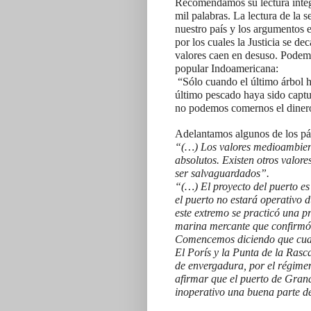
Recomendamos su lectura ínteg
mil palabras. La lectura de la 
nuestro país y los argumentos e
por los cuales la Justicia se de
valores caen en desuso. Podem
popular Indoamericana:
“Sólo cuando el último árbol h
último pescado haya sido capt
no podemos comernos el diner
Adelantamos algunos de los pár
“(…) Los valores medioambient
absolutos. Existen otros valore
ser salvaguardados”.
“(…) El proyecto del puerto es 
el puerto no estará operativo 
este extremo se practicó una p
marina mercante que confirmó
Comencemos diciendo que cualq
El Porís y la Punta de la Rasca
de envergadura, por el régimen
afirmar que el puerto de Gran
inoperativo una buena parte de