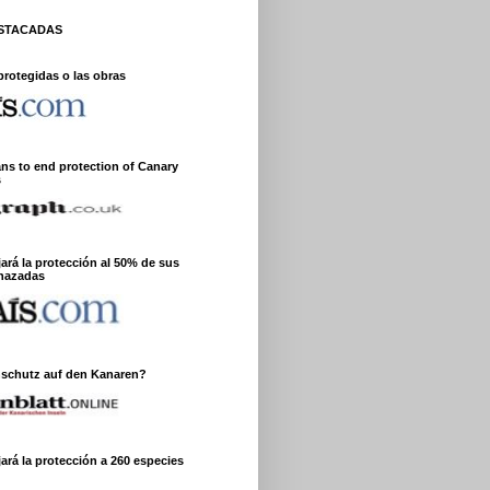
ESTACADAS
protegidas o las obras
ans to end protection of Canary
s
jará la protección al 50% de sus
nazadas
nschutz auf den Kanaren?
ará la protección a 260 especies