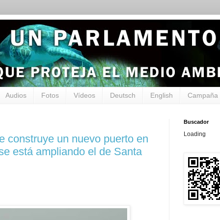
Audios
Fotos
Vídeos
Deutsch
English
Campaña 
Buscador
Loading
e construye un nuevo puerto en
 se está ampliando el de Santa