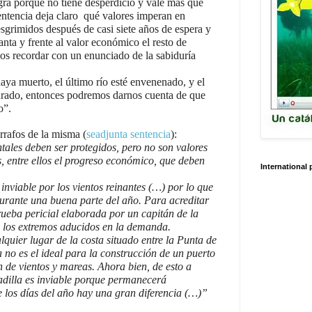
ra porque no tiene desperdicio y vale más que
sentencia deja claro qué valores imperan en
sgrimidos después de casi siete años de espera y
canta y frente al valor económico el resto de
os recordar con un enunciado de la sabiduría
aya muerto, el último río esté envenenado, y el
urado, entonces podremos darnos cuenta de que
o”.
rafos de la misma (
seadjunta sentencia
):
ales deben ser protegidos, pero no son valores
s, entre ellos el progreso económico, que deben
International
inviable por los vientos reinantes (…) por lo que
durante una buena parte del año. Para acreditar
rueba pericial elaborada por un capitán de la
 los extremos aducidos en la demanda.
uier lugar de la costa situado entre la Punta de
 no es el ideal para la construcción de un puerto
 de vientos y mareas. Ahora bien, de esto a
adilla es inviable porque permanecerá
 los días del año hay una gran diferencia (…)”