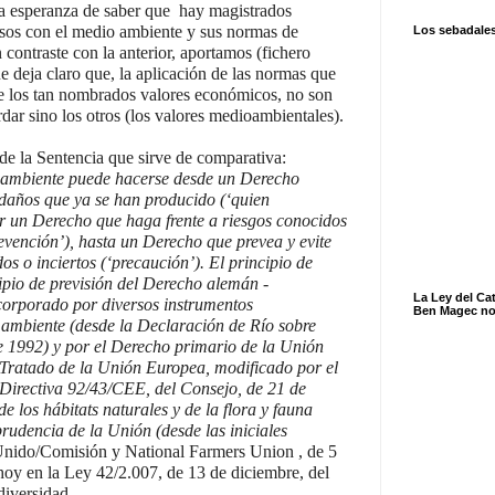
a esperanza de saber que hay magistrados
osos con el medio ambiente y sus normas de
Los sebadale
contraste con la anterior, aportamos (fichero
ue deja claro que, la aplicación de las normas que
e los tan nombrados valores económicos, no son
dar sino los otros (los valores medioambientales).
e la Sentencia que sirve de comparativa:
io ambiente puede hacerse desde un Derecho
s daños que ya se han producido (‘quien
 un Derecho que haga frente a riesgos conocidos
evención’), hasta un Derecho que prevea y evite
 o inciertos (‘precaución’). El principio de
ipio de previsión del Derecho alemán -
La Ley del Ca
ncorporado por diversos instrumentos
Ben Magec no
 ambiente (desde la Declaración de Río sobre
e 1992) y por el Derecho primario de la Unión
 Tratado de la Unión Europea, modificado por el
 Directiva 92/43/CEE, del Consejo, de 21 de
e los hábitats naturales y de la flora y fauna
prudencia de la Unión (desde las iniciales
nido/Comisión y National Farmers Union , de 5
oy en la Ley 42/2.007, de 13 de diciembre, del
diversidad.