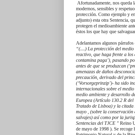
Afortunadamente, nos queda l
modernos, sensibles y respetu
protección. Como ejemplo y en 
adjunto) esta otra Sentencia, q
protegen el medioambiente ant
éstos los que hay que salvaguar
Adelantamos algunos párrafos d
“(....) La protección del med
reactivo, que haga frente a lo
contamina paga’), pasando por
antes de que se produzcan (‘pr
amenazas de daños desconocidos
precaución, derivado del princ
(‘Vorsorgeprinzip’)- ha sido i
internacionales sobre el medio
medio ambiente y desarrollo d
Europea (Artículo 130.2 R del
Tratado de Lisboa) y la citada
mayo , (sobre la conservación d
salvajes) así como por la juris
Sentencias del TJCE "
Reino U
de mayo de 1998 ). Se recoge h
Patrimonio Natural y de la Bio