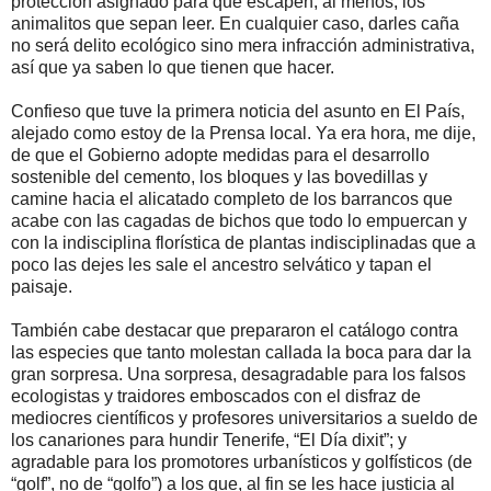
protección asignado para que escapen, al menos, los
animalitos que sepan leer. En cualquier caso, darles caña
no será delito ecológico sino mera infracción administrativa,
así que ya saben lo que tienen que hacer.
Confieso que tuve la primera noticia del asunto en El País,
alejado como estoy de la Prensa local. Ya era hora, me dije,
de que el Gobierno adopte medidas para el desarrollo
sostenible del cemento, los bloques y las bovedillas y
camine hacia el alicatado completo de los barrancos que
acabe con las cagadas de bichos que todo lo empuercan y
con la indisciplina florística de plantas indisciplinadas que a
poco las dejes les sale el ancestro selvático y tapan el
paisaje.
También cabe destacar que prepararon el catálogo contra
las especies que tanto molestan callada la boca para dar la
gran sorpresa. Una sorpresa, desagradable para los falsos
ecologistas y traidores emboscados con el disfraz de
mediocres científicos y profesores universitarios a sueldo de
los canariones para hundir Tenerife, “El Día dixit”; y
agradable para los promotores urbanísticos y golfísticos (de
“golf”, no de “golfo”) a los que, al fin se les hace justicia al