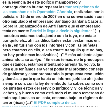
es la esencia de este político mamporrero y
conseguidor es bueno repasar las
transcripciones de
las escuchas de la Operación Góndola
, realizadas por la
policía, el 15 de enero de 2007 en una conversación con
otro imputado el empresario Santiago Santana Cazorla.
Sobre la urbanización de Anfi Tauro que el empresario
tenía en mente
Berriel le llega a decir lo siguiente
: "(...)
nosotros estamos trabajando con lo tuyo, no estate
tranquilo eh... ahí las dificultades están, están más en,
en la , en turismo con los informes y con las puñetas,
pero estamos en ello, o sea estate tranquilo que no hay,
no hay problemas insalvables(...)" Y más adelante sigue
animando a su
amigo
: "En esos temas, no te preocupes
que estamos, estamos intentando arreglarlo, yo, yo, la
idea que teníamos era ver si podía ir al próximo consejo
de gobierno y estar preparando la propuesta resolución
y demás, a parte que había un informe jurídico ahí, joder
siempre con, con la ley del embudo, tu sabes como son
los juristas estos del servicio jurídico y, y los técnicos y
leches y, y bueno como está todo el mundo temeroso de
todo aquí pues es un, esta, estamos bajo un régimen de
terror (risas) (...)"
El PDF completo de las