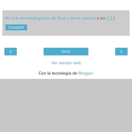
No a la descatalogacion de flora y fauna canaria
a las
0:13
Compartir
‹
›
Inicio
Ver versión web
Con la tecnología de
Blogger
.