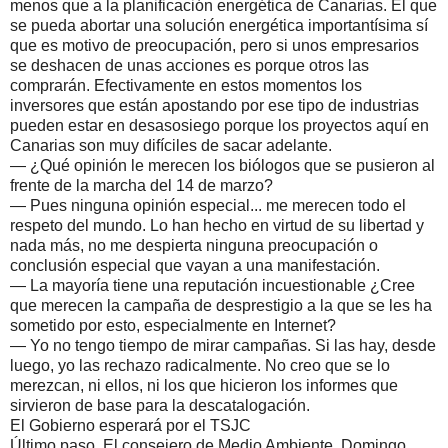
menos que a la planificación energética de Canarias. El que
se pueda abortar una solución energética importantísima sí
que es motivo de preocupación, pero si unos empresarios
se deshacen de unas acciones es porque otros las
comprarán. Efectivamente en estos momentos los
inversores que están apostando por ese tipo de industrias
pueden estar en desasosiego porque los proyectos aquí en
Canarias son muy difíciles de sacar adelante.
— ¿Qué opinión le merecen los biólogos que se pusieron al
frente de la marcha del 14 de marzo?
— Pues ninguna opinión especial... me merecen todo el
respeto del mundo. Lo han hecho en virtud de su libertad y
nada más, no me despierta ninguna preocupación o
conclusión especial que vayan a una manifestación.
— La mayoría tiene una reputación incuestionable ¿Cree
que merecen la campaña de desprestigio a la que se les ha
sometido por esto, especialmente en Internet?
— Yo no tengo tiempo de mirar campañas. Si las hay, desde
luego, yo las rechazo radicalmente. No creo que se lo
merezcan, ni ellos, ni los que hicieron los informes que
sirvieron de base para la descatalogación.
El Gobierno esperará por el TSJC
Último paso. El consejero de Medio Ambiente, Domingo