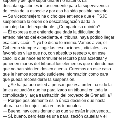
supone y del que supondría el no hacerlo. La
descatalogación es intrascendente para la supervivencia
del resto de la especie y por eso ha sido posible hacerlo.
— Su viceconsejero ha dicho que entiende que el TSJC
suspendiera la orden de descatalogación dada la
complejidad del expediente. ¿Comparte su opinión?
— Él expresa que entiende que dada la dificultad de
entendimiento del expediente, el tribunal haya podido llegar
esa convicción. Y yo he dicho lo mismo. Vamos a ver, el
Gobierno siempre acoge las resoluciones judiciales, las
favorables y las que no, con absoluto respeto y, en este
caso, lo que hace es formular el recurso para acreditar y
poner en manos del tribunal los elementos que entendemos
que no han sido tenidos en cuenta. Creemos en este caso
que le hemos aportado suficiente información como para
que pueda reconsiderar la suspensión.
— ¿Se ha parado usted a pensar que esa orden ha sido la
única actuación que ha paralizado un tribunal en toda la
complicada y larga tramitación del proyecto de Granadilla?
— Porque posiblemente es la única decisión que hasta
ahora ha sido enjuiciada en los tribunales...
— Bueno, hay otras denuncias que se están instruyendo...
— Sí, bueno, pero ésta es una paralización cautelar y el