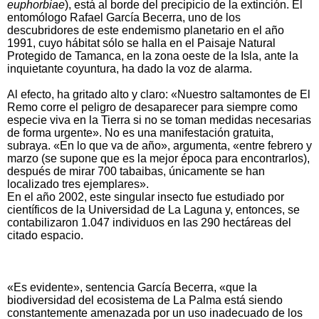
euphorbiae
), está al borde del precipicio de la extinción. El
entomólogo Rafael García Becerra, uno de los
descubridores de este endemismo planetario en el año
1991, cuyo hábitat sólo se halla en el Paisaje Natural
Protegido de Tamanca, en la zona oeste de la Isla, ante la
inquietante coyuntura, ha dado la voz de alarma.
Al efecto, ha gritado alto y claro: «Nuestro saltamontes de El
Remo corre el peligro de desaparecer para siempre como
especie viva en la Tierra si no se toman medidas necesarias
de forma urgente». No es una manifestación gratuita,
subraya. «En lo que va de año», argumenta, «entre febrero y
marzo (se supone que es la mejor época para encontrarlos),
después de mirar 700 tabaibas, únicamente se han
localizado tres ejemplares».
En el año 2002, este singular insecto fue estudiado por
científicos de la Universidad de La Laguna y, entonces, se
contabilizaron 1.047 individuos en las 290 hectáreas del
citado espacio.
«Es evidente», sentencia García Becerra, «que la
biodiversidad del ecosistema de La Palma está siendo
constantemente amenazada por un uso inadecuado de los