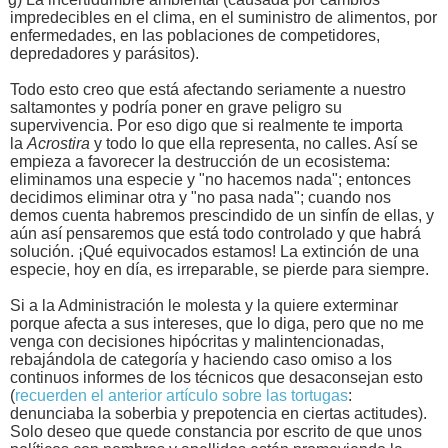
impredecibles en el clima, en el suministro de alimentos, por
enfermedades, en las poblaciones de competidores,
depredadores y parásitos).
Todo esto creo que está afectando seriamente a nuestro
saltamontes y podría poner en grave peligro su
supervivencia. Por eso digo que si realmente te importa
la
Acrostira
y todo lo que ella representa, no calles. Así se
empieza a favorecer la destrucción de un ecosistema:
eliminamos una especie y "no hacemos nada"; entonces
decidimos eliminar otra y "no pasa nada"; cuando nos
demos cuenta habremos prescindido de un sinfín de ellas, y
aún así pensaremos que está todo controlado y que habrá
solución. ¡Qué equivocados estamos! La extinción de una
especie, hoy en día, es irreparable, se pierde para siempre.
Si a la Administración le molesta y la quiere exterminar
porque afecta a sus intereses, que lo diga, pero que no me
venga con decisiones hipócritas y malintencionadas,
rebajándola de categoría y haciendo caso omiso a los
continuos informes de los técnicos que desaconsejan esto
(
recuerden el anterior artículo sobre las tortugas
:
denunciaba la soberbia y prepotencia en ciertas actitudes).
Solo deseo que quede constancia por escrito de que unos