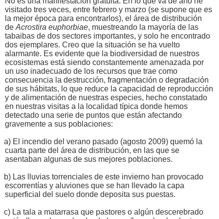
No es una manifestación gratuita. En lo que va de año he
visitado tres veces, entre febrero y marzo (se supone que es
la mejor época para encontrarlos), el área de distribución
de
Acrostira euphorbiae
, muestreando la mayoría de las
tabaibas de dos sectores importantes, y solo he encontrado
dos ejemplares. Creo que la situación se ha vuelto
alarmante. Es evidente que la biodiversidad de nuestros
ecosistemas está siendo constantemente amenazada por
un uso inadecuado de los recursos que trae como
consecuencia la destrucción, fragmentación o degradación
de sus hábitats, lo que reduce la capacidad de reproducción
y de alimentación de nuestras especies, hecho constatado
en nuestras visitas a la localidad típica donde hemos
detectado una serie de puntos que están afectando
gravemente a sus poblaciones:
a) El incendio del verano pasado (agosto 2009) quemó la
cuarta parte del área de distribución, en las que se
asentaban algunas de sus mejores poblaciones.
b) Las lluvias torrenciales de este invierno han provocado
escorrentías y aluviones que se han llevado la capa
superficial del suelo donde deposita sus puestas.
c) La tala a matarrasa que pastores o algún descerebrado