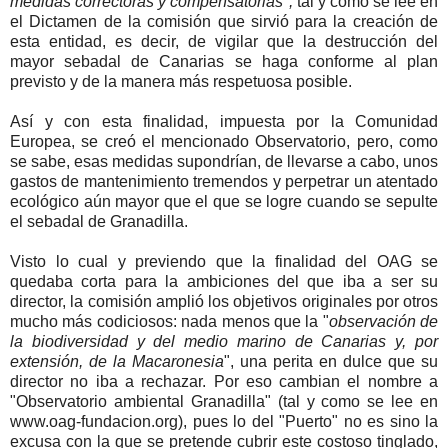
medidas correctoras y compensatorias",
tal y como se lee en
el Dictamen de la comisión que sirvió para la creación de
esta entidad, es decir, de vigilar que la destrucción del
mayor sebadal de Canarias se haga conforme al plan
previsto y de la manera más respetuosa posible.
Así y con esta finalidad, impuesta por la Comunidad
Europea, se creó el mencionado Observatorio, pero, como
se sabe, esas medidas supondrían, de llevarse a cabo, unos
gastos de mantenimiento tremendos y perpetrar un atentado
ecológico aún mayor que el que se logre cuando se sepulte
el sebadal de Granadilla.
Visto lo cual y previendo que la finalidad del OAG se
quedaba corta para la ambiciones del que iba a ser su
director, la comisión amplió los objetivos originales por otros
mucho más codiciosos: nada menos que la "
observación de
la biodiversidad y del medio marino de Canarias y, por
extensión, de la Macaronesia
", una perita en dulce que su
director no iba a rechazar. Por eso cambian el nombre a
"Observatorio ambiental Granadilla" (tal y como se lee en
www.oag-fundacion.org), pues lo del "Puerto" no es sino la
excusa con la que se pretende cubrir este costoso tinglado,