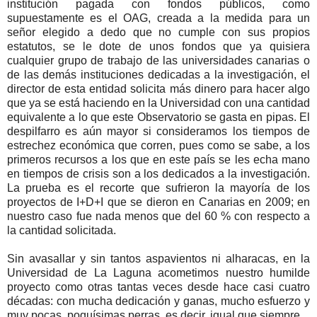
institución pagada con fondos públicos, como
supuestamente es el OAG, creada a la medida para un
señor elegido a dedo que no cumple con sus propios
estatutos, se le dote de unos fondos que ya quisiera
cualquier grupo de trabajo de las universidades canarias o
de las demás instituciones dedicadas a la investigación, el
director de esta entidad solicita más dinero para hacer algo
que ya se está haciendo en la Universidad con una cantidad
equivalente a lo que este Observatorio se gasta en pipas. El
despilfarro es aún mayor si consideramos los tiempos de
estrechez económica que corren, pues como se sabe, a los
primeros recursos a los que en este país se les echa mano
en tiempos de crisis son a los dedicados a la investigación.
La prueba es el recorte que sufrieron la mayoría de los
proyectos de I+D+I que se dieron en Canarias en 2009; en
nuestro caso fue nada menos que del 60 % con respecto a
la cantidad solicitada.
Sin avasallar y sin tantos aspavientos ni alharacas, en la
Universidad de La Laguna acometimos nuestro humilde
proyecto como otras tantas veces desde hace casi cuatro
décadas: con mucha dedicación y ganas, mucho esfuerzo y
muy pocas, poquísimas perras, es decir, igual que siempre.