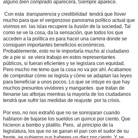
alguno
bien comprado
aparecerá. Siempre aparece.
Con esta
transparencia
y
credibilidad
tendrá que llover
mucho para que el vergonzoso panorama político actual que
vivimos en las islas recupere la ilusión de la sociedad. Tal
como se ve la cosa, da la sensación, que todos los que
acceden a la política es para hacer una
carrera
donde se
consiguen importantes beneficios económicos.
Probablemente, esto no le importaría mucho al ciudadano
de a pie si se viera trabajo en estos representantes
públicos, si fueran eficientes y se legislara con equidad.
Pero mucho me temo que la cosa no va por ahí. Acabamos
de comprobar cómo se legisla y cómo se adaptan las leyes
para beneficiar a unos pocos. Lo que se intuye es que hay
muchos presuntos vividores y mangantes que tratan de
llenarse las alforjas mientras la mayoría de los ciudadanos
tendrá que sufrir las medidas de reajuste por la crisis.
Por eso, no nos extrañó que no se sonrojaran cuando
hablaron de bajarse los sueldos un quince por ciento. Que
hicieron a bombo y platillo. Pero, al principio de la
legislatura, los que no se ganan el pan con el sudor de su
frente, se subieron sus haberes un diez por ciento. Y se