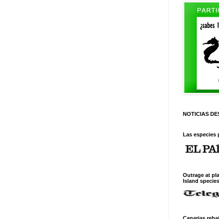
NOTICIAS D
Las especies 
Outrage at pl
Island specie
Canarias reba