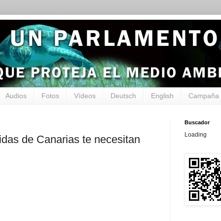
Audios
Fotos
Vídeos
Deutsch
English
Campaña 
Buscador
Loading
idas de Canarias te necesitan