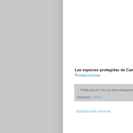
Las especies protegidas de Cana
Producciones
Publicado por
No a la descatalogacio
Etiquetas:
vídeos
Entrada más reciente