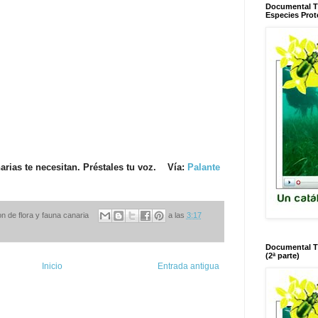
Documental T
Especies Prot
rias te necesitan. Préstales tu voz.
Vía:
Palante
n de flora y fauna canaria
a las
3:17
Documental T
(2ª parte)
Inicio
Entrada antigua