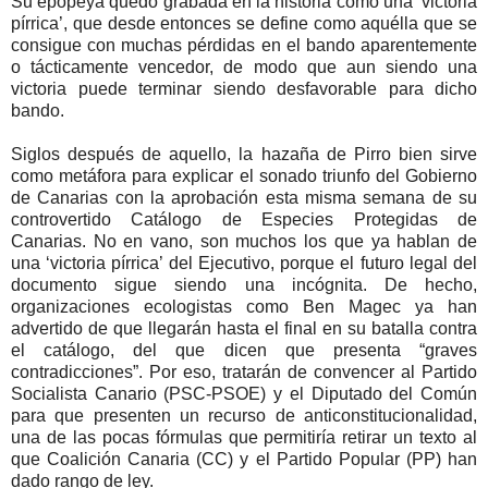
Su epopeya quedó grabada en la historia como una ‘victoria
pírrica’, que desde entonces se define como aquélla que se
consigue con muchas pérdidas en el bando aparentemente
o tácticamente vencedor, de modo que aun siendo una
victoria puede terminar siendo desfavorable para dicho
bando.
Siglos después de aquello, la hazaña de Pirro bien sirve
como metáfora para explicar el sonado triunfo del Gobierno
de Canarias con la aprobación esta misma semana de su
controvertido Catálogo de Especies Protegidas de
Canarias. No en vano, son muchos los que ya hablan de
una ‘victoria pírrica’ del Ejecutivo, porque el futuro legal del
documento sigue siendo una incógnita. De hecho,
organizaciones ecologistas como Ben Magec ya han
advertido de que llegarán hasta el final en su batalla contra
el catálogo, del que dicen que presenta “graves
contradicciones”. Por eso, tratarán de convencer al Partido
Socialista Canario (PSC-PSOE) y el Diputado del Común
para que presenten un recurso de anticonstitucionalidad,
una de las pocas fórmulas que permitiría retirar un texto al
que Coalición Canaria (CC) y el Partido Popular (PP) han
dado rango de ley.